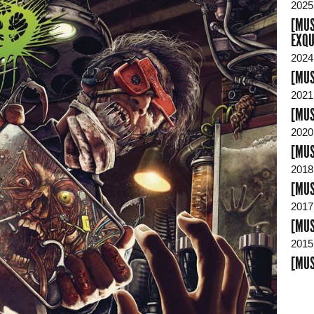
2025
[MUS
EXQU
2024
[MUS
2021
[MUS
2020
[MUS
2018
[MUS
2017
[MUS
2015
[MUS