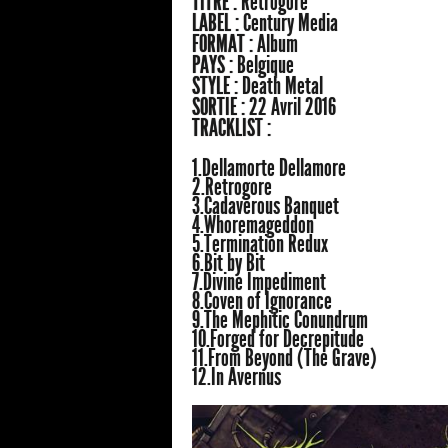
TITRE :
Retrogore
LABEL :
Century Media
FORMAT :
Album
PAYS :
Belgique
STYLE :
Death Metal
SORTIE :
22 Avril 2016
TRACKLIST :
1.Dellamorte Dellamore
2.Retrogore
3.Cadaverous Banquet
4.Whoremageddon
5.Termination Redux
6.Bit by Bit
7.Divine Impediment
8.Coven of Ignorance
9.The Mephitic Conundrum
10.Forged for Decrepitude
11.From Beyond (The Grave)
12.In Avernus