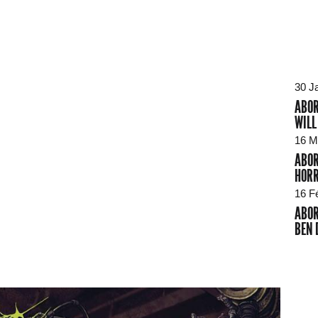
30 J
ABOR
WILL
16 M
ABOR
HORR
16 F
ABOR
BEN 