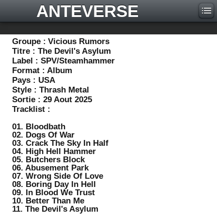
ANTEVERSE
Groupe :
Vicious Rumors
Titre :
The Devil's Asylum
Label :
SPV/Steamhammer
Format :
Album
Pays :
USA
Style :
Thrash Metal
Sortie :
29 Aout 2025
Tracklist :
01. Bloodbath
02. Dogs Of War
03. Crack The Sky In Half
04. High Hell Hammer
05. Butchers Block
06. Abusement Park
07. Wrong Side Of Love
08. Boring Day In Hell
09. In Blood We Trust
10. Better Than Me
11. The Devil's Asylum