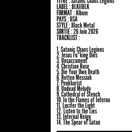
TITRE :
Satanic Chaos Legions
LABEL :
BLKIIBLK
FORMAT :
Album
PAYS :
USA
STYLE :
Black Metal
SORTIE :
26 Juin 2026
TRACKLIST :
1. Satanic Chaos Legions
2. Jesus Fu*king Dies
3. Unsacrament
4. Christian Ruse
5. Die Your Own Death
6. Rotten Messiah
7. Peukharist
8. Undead Melody
9. Cathedral of Stench
10. In the Flames of Inferno
11. Lucifer the Light
12. Listen to the Lies
13. Infernal Reign
14. The Spear of Satan