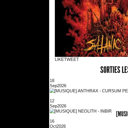
LIKE
TWEET
SORTIES L
18
Sep
2026
12
Sep
2026
[MUSI
16
Oct
2026