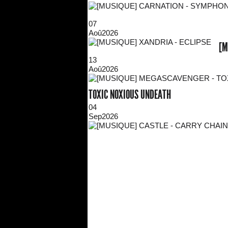
07
Aoû
2026
[M
13
Aoû
2026
TOXIC NOXIOUS UNDEATH
04
Sep
2026