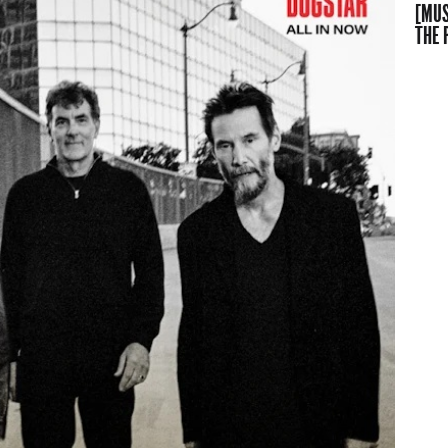
[MUS
THE 