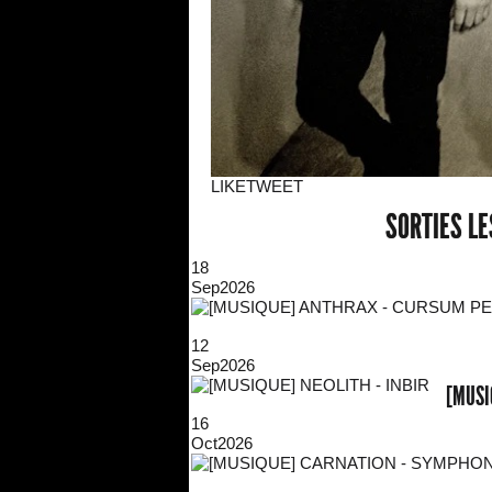
LIKE
TWEET
SORTIES L
18
Sep
2026
12
Sep
2026
[MUSI
16
Oct
2026