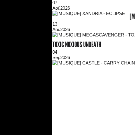
07
Aoû
2026
[M
13
Aoû
2026
TOXIC NOXIOUS UNDEATH
04
Sep
2026