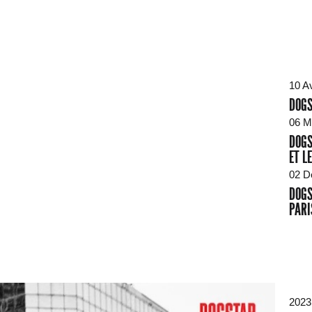
10 A
DOGS
06 M
DOGS
ET L
02 D
DOGS
PARI
2023