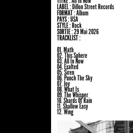
TITRE :
All In Now
LABEL :
Dillon Street Records
FORMAT :
Album
PAYS :
USA
STYLE :
Rock
SORTIE :
29 Mai 2026
TRACKLIST :
01. Math
02. This Sphere
03. All In Now
04. Exalted
05. Siren
06. Punch The Sky
07. Joy
08. What Is
09. The Whisper
10. Shards Of Rain
11. Shallow Easy
12. Wing