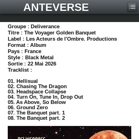
ANTEVERSE
Groupe :
Deliverance
Titre :
The Voyager Golden Banquet
Label :
Les Acteurs de l'Ombre. Productions
Format :
Album
Pays :
France
Style :
Black Metal
Sortie :
22 Mai 2026
Tracklist :
01. Hellisual
02. Chasing The Dragon
03. Headspace Collapse
04. Turn On, Tune In, Drop Out
05. As Above, So Below
06. Ground Zero
07. The Banquet part. 1
08. The Banquet part. 2