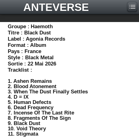
ANTEVERSE
Groupe :
Haemoth
Titre :
Black Dust
Label :
Agonia Records
Format :
Album
Pays :
France
Style :
Black Metal
Sortie :
22 Mai 2026
Tracklist :
1. Ashen Remains
2. Blood Atonement
3. When The Dust Finally Settles
4. D = IX
5. Human Defects
6. Dead Frequency
7. Incense Of The Last Rite
8. Fragments Of The Sign
9. Black Dust
10. Void Theory
11. Stigmata