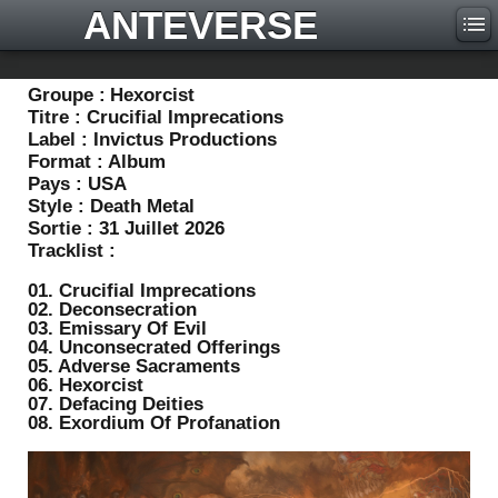
ANTEVERSE
Groupe :
Hexorcist
Titre :
Crucifial Imprecations
Label :
Invictus Productions
Format :
Album
Pays :
USA
Style :
Death Metal
Sortie :
31 Juillet 2026
Tracklist :
01. Crucifial Imprecations
02. Deconsecration
03. Emissary Of Evil
04. Unconsecrated Offerings
05. Adverse Sacraments
06. Hexorcist
07. Defacing Deities
08. Exordium Of Profanation