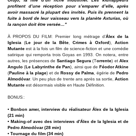
Orujo, la fille d’un riche industriel. Les kidnappeurs
profitent d’une réception pour s’emparer d’elle, après
avoir massacré la plupart des invités. Puis ils prennent la
fuite à bord de leur vaisseau vers la planète Axturias, où
la rançon doit être versée…"
À PROPOS DU FILM: Premier long métrage d’
Álex de la
Iglesia
(
Le jour de la Bête
,
Crimes à Oxford
),
Action
Mutante
est à la fois un film de science-fiction et une comédie
satirique qui remporta trois Goyas en 1993. On notera, entre
autres, les présences de
Santiago Segura
(T
orrente
) et
Alex
Angulo
(
Le Labyrinthe de Pan
), ainsi que de
Féodor Atkine
(
Pauline à la plage
) et de
Rossy de Palma
, égérie de
Pedro
Almodóvar
. Un peu plus de trente ans après sa sortie,
Action
Mutante
est désormais visible en Haute Définition.
BONUS::
• Bonbon amer, interview du réalisateur Álex de la Iglesia
(21 min)
• Making-of avec des interviews d'Álex de la Iglesia et de
Pedro Almodóvar (28 min)
• Tournage du film (34 min)