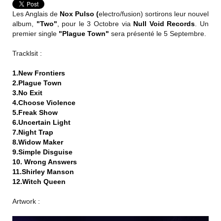
Les Anglais de
Nox Pulso (
electro/fusion) sortirons leur nouvel
album,
"Two"
, pour le 3 Octobre via
Null Void Records
. Un
premier single
"Plague Town"
sera présenté le 5 Septembre.
Tracklsit :
1.New Frontiers
2.Plague Town
3.No Exit
4.Choose Violence
5.Freak Show
6.Uncertain Light
7.Night Trap
8.Widow Maker
9.Simple Disguise
10. Wrong Answers
11.Shirley Manson
12.Witch Queen
Artwork :