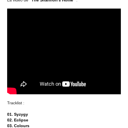
La vidéo de
"The Shannon's Home"
:
Tracklist :
01. Syzygy
02. Eclipse
03. Colours