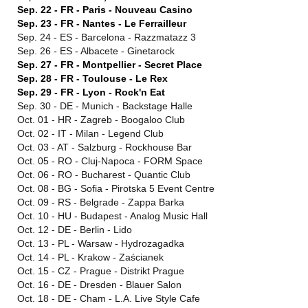
Sep. 22 - FR - Paris - Nouveau Casino
Sep. 23 - FR - Nantes - Le Ferrailleur
Sep. 24 - ES - Barcelona - Razzmatazz 3
Sep. 26 - ES - Albacete - Ginetarock
Sep. 27 - FR - Montpellier - Secret Place
Sep. 28 - FR - Toulouse - Le Rex
Sep. 29 - FR - Lyon - Rock'n Eat
Sep. 30 - DE - Munich - Backstage Halle
Oct. 01 - HR - Zagreb - Boogaloo Club
Oct. 02 - IT - Milan - Legend Club
Oct. 03 - AT - Salzburg - Rockhouse Bar
Oct. 05 - RO - Cluj-Napoca - FORM Space
Oct. 06 - RO - Bucharest - Quantic Club
Oct. 08 - BG - Sofia - Pirotska 5 Event Centre
Oct. 09 - RS - Belgrade - Zappa Barka
Oct. 10 - HU - Budapest - Analog Music Hall
Oct. 12 - DE - Berlin - Lido
Oct. 13 - PL - Warsaw - Hydrozagadka
Oct. 14 - PL - Krakow - Zaścianek
Oct. 15 - CZ - Prague - Distrikt Prague
Oct. 16 - DE - Dresden - Blauer Salon
Oct. 18 - DE - Cham - L.A. Live Style Cafe