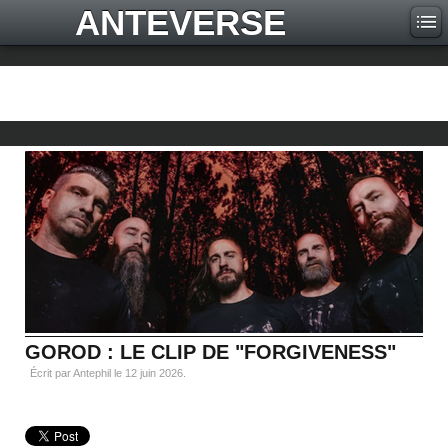
ANTEVERSE
GOROD : LE CLIP DE "FORGIVENESS"
Écrit par Antephil le
12 juin 2026
.