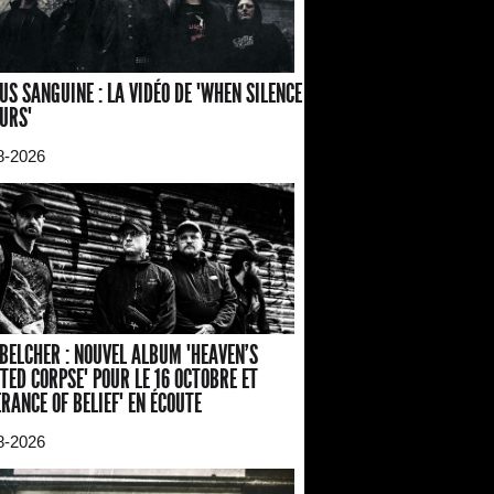
US SANGUINE : LA VIDÉO DE "WHEN SILENCE
URS"
8-2026
BELCHER : NOUVEL ALBUM "HEAVEN'S
TED CORPSE" POUR LE 16 OCTOBRE ET
ERANCE OF BELIEF" EN ÉCOUTE
8-2026