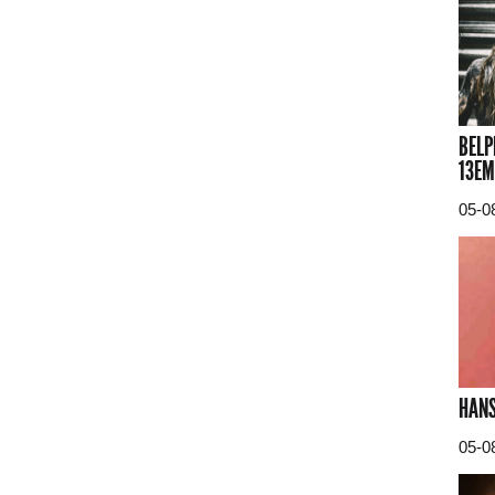
BELP
13EM
05-0
HANS
05-0