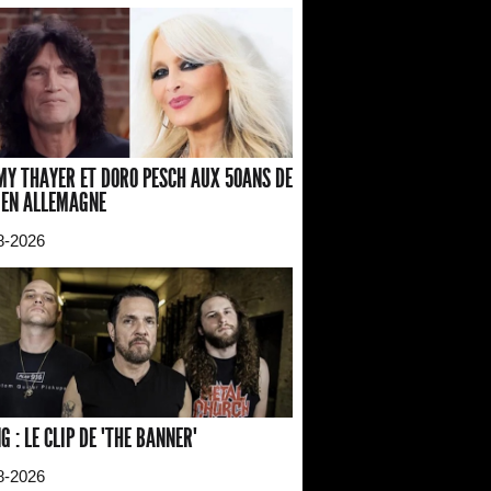
Y THAYER ET DORO PESCH AUX 50ANS DE
 EN ALLEMAGNE
8-2026
G : LE CLIP DE "THE BANNER"
8-2026