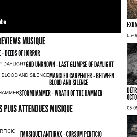
EXUM
05-0
REVIEWS MUSIQUE
 - DEEDS OF HORROR
GOD UNKNOWN - LAST GLIMPSE OF DAYLIGHT
MANGLED CARPENTER - BETWEEN
BLOOD AND SILENCE
DÉTR
STORMHAMMER - WRATH OF THE HAMMER
OCTO
ES PLUS ATTENDUES MUSIQUE
05-0
[MUSIQUE] ANTHRAX - CURSUM PERFICIO