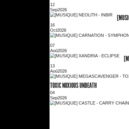
12
Sep
2026
[MUSI
16
Oct
2026
07
Aoû
2026
[M
13
Aoû
2026
TOXIC NOXIOUS UNDEATH
04
Sep
2026