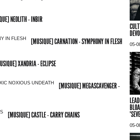
QUE] NEOLITH - INBIR
CULT
DEVO
[MUSIQUE] CARNATION - SYMPHONY IN FLESH
05-0
USIQUE] XANDRIA - ECLIPSE
[MUSIQUE] MEGASCAVENGER -
LEAD
BLOA
"SEV
[MUSIQUE] CASTLE - CARRY CHAINS
05-0