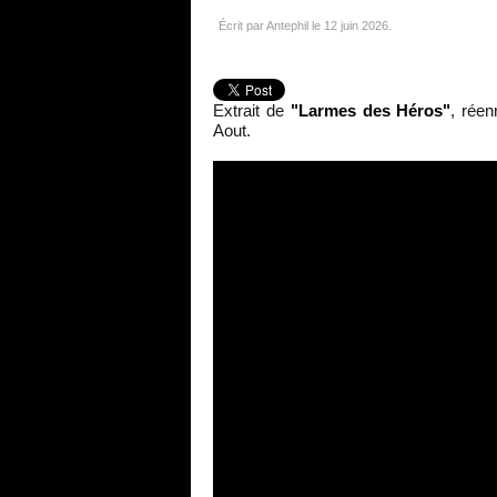
Écrit par Antephil le
12 juin 2026
.
Extrait de
"Larmes des Héros"
, réen
Aout.