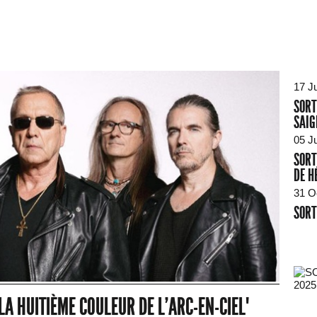
17 Ju
SORT
SAIG
05 J
SORT
DE H
31 O
SORT
2025
"LA HUITIÈME COULEUR DE L'ARC-EN-CIEL"