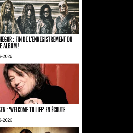
HEGOR : FIN DE L'ENREGISTREMENT DU
E ALBUM !
8-2026
EN : "WELCOME TO LIFE" EN ÉCOUTE
8-2026