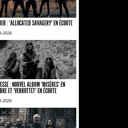
ER : "ALLOCATED SAVAGERY" EN ÉCOUTE
8-2026
ESSE : NOUVEL ALBUM "MISÈRES" EN
BRE ET "VERROTTET" EN ÉCOUTE
8-2026