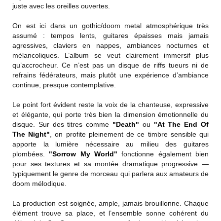
juste avec les oreilles ouvertes.
On est ici dans un gothic/doom metal atmosphérique très
assumé : tempos lents, guitares épaisses mais jamais
agressives, claviers en nappes, ambiances nocturnes et
mélancoliques. L’album se veut clairement immersif plus
qu’accrocheur. Ce n’est pas un disque de riffs tueurs ni de
refrains fédérateurs, mais plutôt une expérience d’ambiance
continue, presque contemplative.
Le point fort évident reste la voix de la chanteuse, expressive
et élégante, qui porte très bien la dimension émotionnelle du
disque. Sur des titres comme
"Death"
ou
"At The End Of
The Night"
, on profite pleinement de ce timbre sensible qui
apporte la lumière nécessaire au milieu des guitares
plombées.
"Sorrow My World"
fonctionne également bien
pour ses textures et sa montée dramatique progressive —
typiquement le genre de morceau qui parlera aux amateurs de
doom mélodique.
La production est soignée, ample, jamais brouillonne. Chaque
élément trouve sa place, et l’ensemble sonne cohérent du