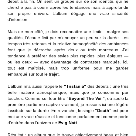
début à la fin. On sent un groupe sûr de son identité, qui ne
cherche pas à courir après les tendances mais à approfondir
son propre univers. L’album dégage une vraie sincérité
d’intention.
Mais de mon côté, je dois reconnaître une limite : malgré ses
qualités, l’écoute finit par m’ennuyer un peu sur la durée. Les
tempos très retenus et la relative homogénéité des ambiances
font que je décroche après deux ou trois morceaux. J’ai
tendance à préférer des styles plus rapides, plus épiques —
ou les deux — avec davantage de contrastes marqués. Ici,
tout est maîtrisé, mais trop uniforme pour me garder
embarqué sur tout le trajet.
L’album m’a aussi rappelé le
"Tristania"
des débuts : une très
belle matière atmosphérique, mais que je consomme par
touches. Comme sur leur titre
"Beyond The Veil"
, où seule la
première partie me captive vraiment, je ressens ici une légère
lassitude sur la durée. En revanche, le single
“Death”
est pour
moi une vraie réussite et fonctionne parfaitement comme porte
d’entrée dans l’univers de
Evig Natt
.
Résultat : un album que je trouve objectivement beau et bien