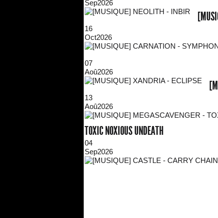
Sep
2026
[MUSI
16
Oct
2026
07
Aoû
2026
[M
13
Aoû
2026
TOXIC NOXIOUS UNDEATH
04
Sep
2026