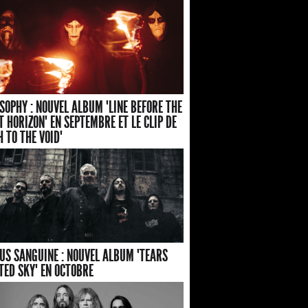
SOPHY : NOUVEL ALBUM "LINE BEFORE THE
T HORIZON" EN SEPTEMBRE ET LE CLIP DE
H TO THE VOID"
US SANGUINE : NOUVEL ALBUM "TEARS
TED SKY" EN OCTOBRE