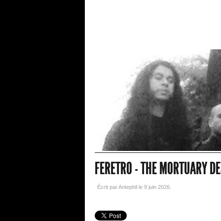
FERETRO - THE MORTUARY DE
Écrit par Antephil le
9 juin 2026
.