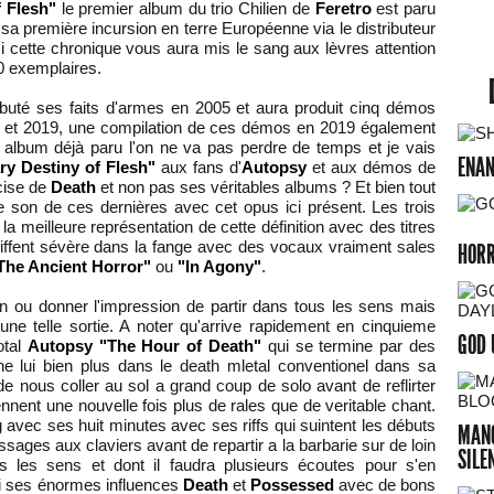
 Flesh"
le premier album du trio Chilien de
Feretro
est paru
 sa première incursion en terre Européenne via le distributeur
i cette chronique vous aura mis le sang aux lèvres attention
300 exemplaires.
uté ses faits d'armes en 2005 et aura produit cinq démos
 et 2019, une compilation de ces démos en 2019 également
t album déjà paru l'on ne va pas perdre de temps et je vais
ENAN
y Destiny of Flesh"
aux fans d'
Autopsy
et aux démos de
écise de
Death
et non pas ses véritables albums ? Et bien tout
 son de ces dernières avec cet opus ici présent. Les trois
s la meilleure représentation de cette définition avec des titres
iffent sévère dans la fange avec des vocaux vraiment sales
HOR
The Ancient Horror"
ou
"In Agony"
.
on ou donner l'impression de partir dans tous les sens mais
une telle sortie. A noter qu'arrive rapidement en cinquieme
GOD 
otal
Autopsy
"The Hour of Death"
qui se termine par des
e lui bien plus dans le death mletal conventionel dans sa
de nous coller au sol a grand coup de solo avant de reflirter
nent une nouvelle fois plus de rales que de veritable chant.
ng avec ses huit minutes avec ses riffs qui suintent les débuts
MANG
sages aux claviers avant de repartir a la barbarie sur de loin
SILE
les les sens et dont il faudra plusieurs écoutes pour s'en
i ses énormes influences
Death
et
Possessed
avec de bons