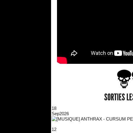
SORTIES L
18
Sep
2026
12