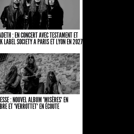
DETH : EN CONCERT AVEC TESTAMENT ET
K LABEL SOCIETY A PARIS ET LYON EN 2027
ESSE : NOUVEL ALBUM "MISÈRES" EN
BRE ET "VERROTTET" EN ÉCOUTE