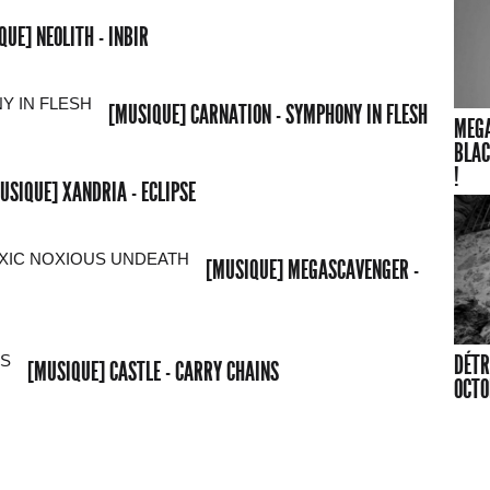
QUE] NEOLITH - INBIR
[MUSIQUE] CARNATION - SYMPHONY IN FLESH
MEGA
BLAC
!
USIQUE] XANDRIA - ECLIPSE
[MUSIQUE] MEGASCAVENGER -
DÉTR
[MUSIQUE] CASTLE - CARRY CHAINS
OCTO