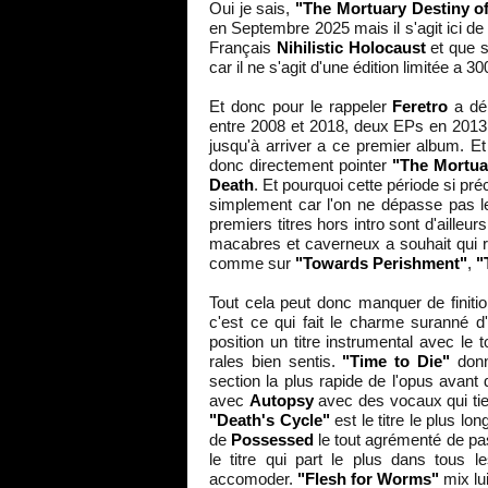
Oui je sais,
"The Mortuary Destiny of
en Septembre 2025 mais il s'agit ici de
Français
Nihilistic Holocaust
et que s
car il ne s'agit d'une édition limitée a 
Et donc pour le rappeler
Feretro
a déb
entre 2008 et 2018, deux EPs en 2013
jusqu'à arriver a ce premier album. E
donc directement pointer
"The Mortuar
Death
. Et pourquoi cette période si pr
simplement car l'on ne dépasse pas le
premiers titres hors intro sont d'ailleur
macabres et caverneux a souhait qui r
comme sur
"Towards Perishment"
,
"
Tout cela peut donc manquer de finiti
c'est ce qui fait le charme suranné d'
position un titre instrumental avec le t
rales bien sentis.
"Time to Die"
donn
section la plus rapide de l'opus avant 
avec
Autopsy
avec des vocaux qui tien
"Death's Cycle"
est le titre le plus lo
de
Possessed
le tout agrémenté de pas
le titre qui part le plus dans tous 
accomoder.
"Flesh for Worms"
mix lu