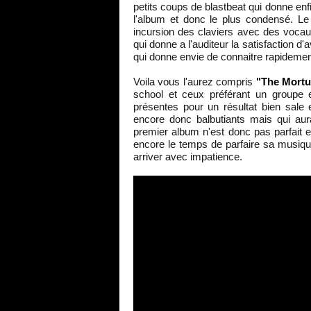
petits coups de blastbeat qui donne enfin
l'album et donc le plus condensé. Le
incursion des claviers avec des vocaux
qui donne a l'auditeur la satisfaction d
qui donne envie de connaitre rapidement
Voila vous l'aurez compris
"The Mortua
school et ceux préférant un groupe e
présentes pour un résultat bien sale
encore donc balbutiants mais qui au
premier album n'est donc pas parfait e
encore le temps de parfaire sa musiq
arriver avec impatience.