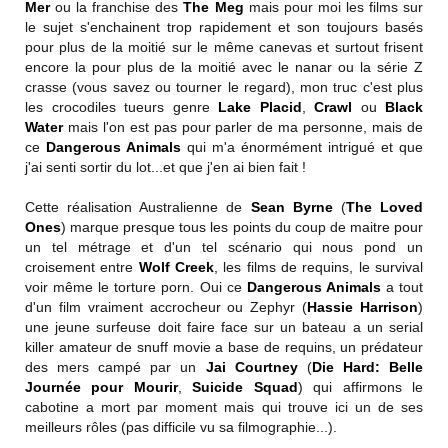
Mer
ou la franchise des
The Meg
mais pour moi les films sur
le sujet s'enchainent trop rapidement et son toujours basés
pour plus de la moitié sur le même canevas et surtout frisent
encore la pour plus de la moitié avec le nanar ou la série Z
crasse (vous savez ou tourner le regard), mon truc c'est plus
les crocodiles tueurs genre
Lake Placid
,
Crawl
ou
Black
Water
mais l'on est pas pour parler de ma personne, mais de
ce
Dangerous Animals
qui m'a énormément intrigué et que
j'ai senti sortir du lot...et que j'en ai bien fait !
Cette réalisation Australienne de
Sean Byrne
(
The Loved
Ones
) marque presque tous les points du coup de maitre pour
un tel métrage et d'un tel scénario qui nous pond un
croisement entre
Wolf Creek
, les films de requins, le survival
voir même le torture porn. Oui ce
Dangerous Animals
a tout
d'un film vraiment accrocheur ou Zephyr (
Hassie Harrison
)
une jeune surfeuse doit faire face sur un bateau a un serial
killer amateur de snuff movie a base de requins, un prédateur
des mers campé par un
Jai Courtney
(
Die Hard: Belle
Journée pour Mourir
,
Suicide Squad
) qui affirmons le
cabotine a mort par moment mais qui trouve ici un de ses
meilleurs rôles (pas difficile vu sa filmographie...).