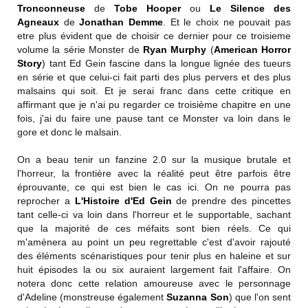
Tronconneuse
de
Tobe Hooper
ou
Le Silence des
Agneaux
de
Jonathan Demme
. Et le choix ne pouvait pas
etre plus évident que de choisir ce dernier pour ce troisieme
volume la série Monster de
Ryan Murphy
(
American Horror
Story
) tant Ed Gein fascine dans la longue lignée des tueurs
en série et que celui-ci fait parti des plus pervers et des plus
malsains qui soit. Et je serai franc dans cette critique en
affirmant que je n'ai pu regarder ce troisième chapitre en une
fois, j'ai du faire une pause tant ce Monster va loin dans le
gore et donc le malsain.
On a beau tenir un fanzine 2.0 sur la musique brutale et
l'horreur, la frontière avec la réalité peut être parfois être
éprouvante, ce qui est bien le cas ici. On ne pourra pas
reprocher a
L'Histoire d'Ed Gein
de prendre des pincettes
tant celle-ci va loin dans l'horreur et le supportable, sachant
que la majorité de ces méfaits sont bien réels. Ce qui
m'amènera au point un peu regrettable c'est d'avoir rajouté
des éléments scénaristiques pour tenir plus en haleine et sur
huit épisodes la ou six auraient largement fait l'affaire. On
notera donc cette relation amoureuse avec le personnage
d'Adeline (monstreuse également
Suzanna Son
) que l'on sent