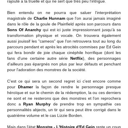
rajouté a la truelle et qui ne sert que trés peu l'intrigue.
Bien entendu on ne pourra que saluer l'interprétation
magistrale de
Charlie Hunnam
que l'on aurai jamais imaginé
dans le rôle de la goule de Plainfield après son parcours dans
Sons Of Anarchy
qui est ici juste impressionnant jusqu'à sa
transformation physique et vocale. On trouvera également
aussi jouissif les "cameos" que l'on retrouvera tout au long du
parcours pendant et après les atrocités commises par Ed Gein
qui fera bondir de joie chaque cinéphile horrifique (dont les
fans d'une certaine autre série
Netflix
), des personnages
d'ailleurs pas épargnés non plus par leur défauts et penchant
pour l'adoration des monstres de la société.
C'est ce qui sera un second regret ici c'est encore comme
pour
Dhamer
la façon de rendre le personnage presque
héroïque et sur le chemin de la rédemption, la ou ces derniers
ne sont et ne resterons que des monstres et l'on reprochera
donc a
Ryan Murphy
de prendre trop en sympathie ces
personnalités abjects, un tir qui sera peut être corrigé dans le
quatrième volume et le cas Lizzie Borden.
Mais dans l'état
Monstre - L'Histoire d'Ed Gein
reste un coup