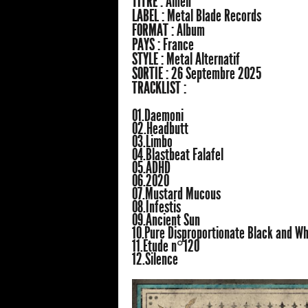
TITRE :
Amen
LABEL :
Metal Blade Records
FORMAT :
Album
PAYS :
France
STYLE :
Metal Alternatif
SORTIE :
26 Septembre 2025
TRACKLIST :
01.Daemoni
02.Headbutt
03.Limbo
04.Blastbeat Falafel
05.ADHD
06.2020
07.Mustard Mucous
08.Infestis
09.Ancient Sun
10.Pure Disproportionate Black and Wh
11.Étude n°120
12.Silence