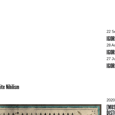
22 S
IGOR
28 A
IGOR
27 J
IGORR
ite Nihilism
2020
[MUS
DIST