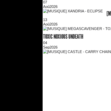
07
Aoû
2026
[M
13
Aoû
2026
TOXIC NOXIOUS UNDEATH
04
Sep
2026