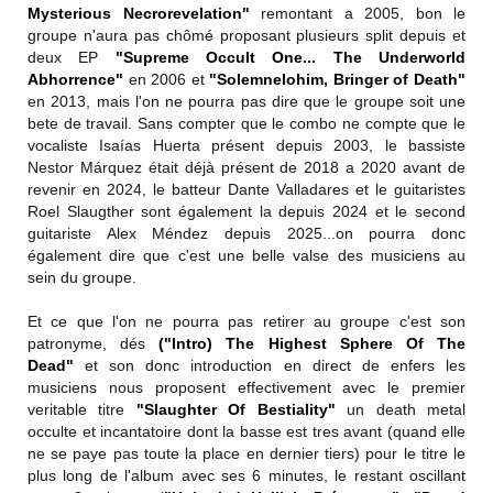
Mysterious Necrorevelation"
remontant a 2005, bon le
groupe n'aura pas chômé proposant plusieurs split depuis et
deux EP
"Supreme Occult One... The Underworld
Abhorrence"
en 2006 et
"Solemnelohim, Bringer of Death"
en 2013, mais l'on ne pourra pas dire que le groupe soit une
bete de travail. Sans compter que le combo ne compte que le
vocaliste Isaías Huerta présent depuis 2003, le bassiste
Nestor Márquez était déjà présent de 2018 a 2020 avant de
revenir en 2024, le batteur Dante Valladares et le guitaristes
Roel Slaugther sont également la depuis 2024 et le second
guitariste Alex Méndez depuis 2025...on pourra donc
également dire que c'est une belle valse des musiciens au
sein du groupe.
Et ce que l'on ne pourra pas retirer au groupe c'est son
patronyme, dés
("Intro) The Highest Sphere Of The
Dead"
et son donc introduction en direct de enfers les
musiciens nous proposent effectivement avec le premier
veritable titre
"Slaughter Of Bestiality"
un death metal
occulte et incantatoire dont la basse est tres avant (quand elle
ne se paye pas toute la place en dernier tiers) pour le titre le
plus long de l'album avec ses 6 minutes, le restant oscillant