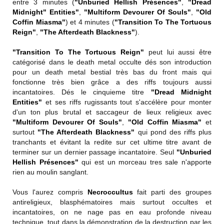
entre 3 minutes (
"Unburied Hellish Présences"
,
"Dread
Midnight" Entities"
,
"Multiform Devourer Of Souls"
,
"Old
Coffin Miasma"
) et 4 minutes (
"Transition To The Tortuous
Reign"
,
"The Afterdeath Blackness"
).
"Transition To The Tortuous Reign"
peut lui aussi être
catégorisé dans le death metal occulte dés son introduction
pour un death metal bestial très bas du front mais qui
fonctionne très bien grâce a des riffs toujours aussi
incantatoires. Dés le cinquieme titre
"Dread Midnight
Entities"
et ses riffs rugissants tout s'accélère pour monter
d'un ton plus brutal et saccageur de lieux religieux avec
"Multiform Devourer Of Souls"
,
"Old Coffin Miasma"
et
surtout
"The Afterdeath Blackness"
qui pond des riffs plus
tranchants et évitant la redite sur cet ultime titre avant de
terminer sur un dernier passage incantatoire. Seul
"Unburied
Hellish Présences"
qui est un morceau tres sale n'apporte
rien au moulin sanglant.
Vous l'aurez compris
Necroccultus
fait parti des groupes
antireligieux, blasphématoires mais surtout occultes et
incantatoires, on ne nage pas en eau profonde niveau
technique, tout dans la démonstration de la destruction par les