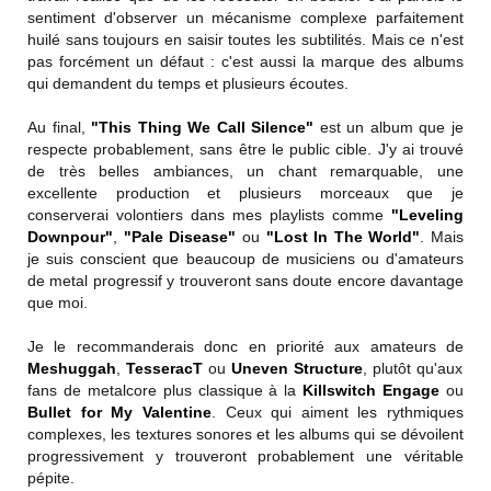
sentiment d'observer un mécanisme complexe parfaitement
huilé sans toujours en saisir toutes les subtilités. Mais ce n'est
pas forcément un défaut : c'est aussi la marque des albums
qui demandent du temps et plusieurs écoutes.
Au final,
"This Thing We Call Silence"
est un album que je
respecte probablement, sans être le public cible. J'y ai trouvé
de très belles ambiances, un chant remarquable, une
excellente production et plusieurs morceaux que je
conserverai volontiers dans mes playlists comme
"Leveling
Downpour"
,
"Pale Disease"
ou
"Lost In The World"
. Mais
je suis conscient que beaucoup de musiciens ou d'amateurs
de metal progressif y trouveront sans doute encore davantage
que moi.
Je le recommanderais donc en priorité aux amateurs de
Meshuggah
,
TesseracT
ou
Uneven Structure
, plutôt qu'aux
fans de metalcore plus classique à la
Killswitch Engage
ou
Bullet for My Valentine
. Ceux qui aiment les rythmiques
complexes, les textures sonores et les albums qui se dévoilent
progressivement y trouveront probablement une véritable
pépite.