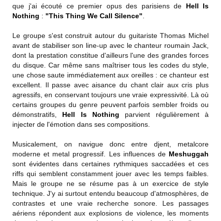
que j'ai écouté ce premier opus des parisiens de
Hell Is
Nothing
:
"This Thing We Call Silence"
.
Le groupe s'est construit autour du guitariste Thomas Michel
avant de stabiliser son line-up avec le chanteur roumain Jack,
dont la prestation constitue d'ailleurs l'une des grandes forces
du disque. Car même sans maîtriser tous les codes du style,
une chose saute immédiatement aux oreilles : ce chanteur est
excellent. Il passe avec aisance du chant clair aux cris plus
agressifs, en conservant toujours une vraie expressivité. Là où
certains groupes du genre peuvent parfois sembler froids ou
démonstratifs,
Hell Is Nothing
parvient régulièrement à
injecter de l'émotion dans ses compositions.
Musicalement, on navigue donc entre djent, metalcore
moderne et metal progressif. Les influences de
Meshuggah
sont évidentes dans certaines rythmiques saccadées et ces
riffs qui semblent constamment jouer avec les temps faibles.
Mais le groupe ne se résume pas à un exercice de style
technique. J'y ai surtout entendu beaucoup d'atmosphères, de
contrastes et une vraie recherche sonore. Les passages
aériens répondent aux explosions de violence, les moments